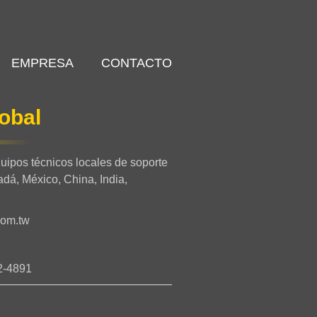
EMPRESA
CONTACTO
lobal
pos técnicos locales de soporte
dá, México, China, India,
com.tw
2-4891