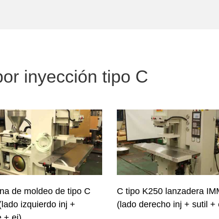
r inyección tipo C
na de moldeo de tipo C
C tipo K250 lanzadera I
lado izquierdo inj +
(lado derecho inj + sutil + 
e + ej)