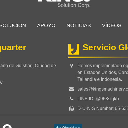
 SOLUCION
APOYO
NOTICIAS
VÍDEOS
uarter
Servicio G
trito de Guishan, Ciudad de
Hemos implementado equi
en Estados Unidos, Cana
Tailandia e Indonesia.
tw
sales@kingsmachinery.
LINE ID: @968siqkb
D-U-N-S Number: 65-63