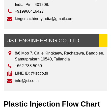
India. Pin - 401208.
+919960416427
kingsmachineryindia@gmail.com
JST ENGINEERING CO.,LTD.
8/6 Moo 7, Calle Kingkaew, Rachatewa, Bangplee,
Samutprakarn 10540, Tailandia
+662-738-5050
LINE ID: @jst.co.th
info@jst.co.th
Plastic Injection Flow Chart