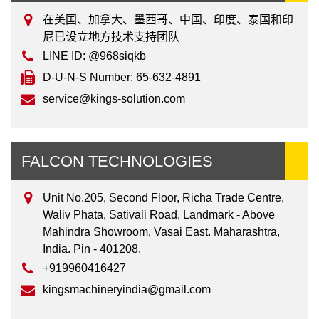
在美国、加拿大、墨西哥、中国、印度、泰国和印
尼已设立地方技术支持团队
LINE ID: @968siqkb
D-U-N-S Number: 65-632-4891
service@kings-solution.com
FALCON TECHNOLOGIES
Unit No.205, Second Floor, Richa Trade Centre,
Waliv Phata, Sativali Road, Landmark - Above
Mahindra Showroom, Vasai East. Maharashtra,
India. Pin - 401208.
+919960416427
kingsmachineryindia@gmail.com