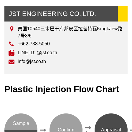
JST ENGINEERING CO.,LTD.
泰国10540三木巴干府邦皮区拉差特瓦Kingkaew路
7号8/6
+662-738-5050
LINE ID: @jst.co.th
info@jst.co.th
Plastic Injection Flow Chart
Sample
Confirm
Appraisal