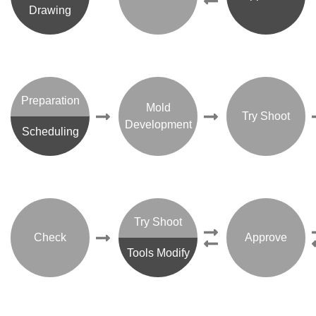
Drawing
Preparation
Mold
Try Shoot
Development
Scheduling
Try Shoot
Check
Approve
Tools Modify