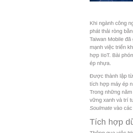
Khi ngành công ng
phát thải ròng bằn
Taiwan Mobile đã 
mạnh việc triển k
hợp IIoT. Bài phó
ép nhựa.
Được thành lập từ
tích hợp máy ép nh
Trong những năm g
vững xanh và trí t
Soulmate
vào các 
Tích hợp dữ