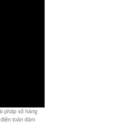
ải pháp số hàng
p điện toán đám