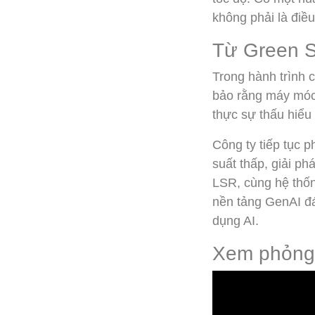
không phải là điều
Từ Green S
Trong hành trình 
bảo rằng máy móc 
thực sự thấu hiểu 
Công ty tiếp tục p
suất thấp, giải ph
LSR, cùng hệ thốn
nền tảng GenAI đá
dụng AI.
Xem phỏng 