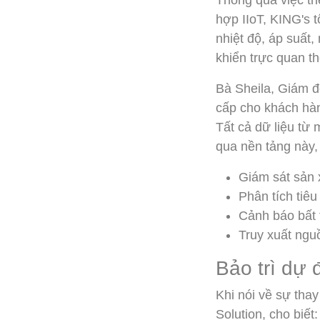
Thông qua việc tr
hợp IIoT, KING's 
nhiệt độ, áp suất
khiển trực quan t
Bà Sheila, Giám đ
cấp cho khách hàn
Tất cả dữ liệu từ
qua nền tảng này, c
Giám sát sản x
Phân tích tiêu
Cảnh báo bất 
Truy xuất ngu
Bảo trì dự 
Khi nói về sự tha
Solution, cho biế