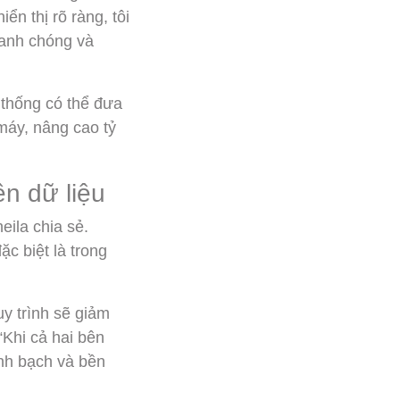
ển thị rõ ràng, tôi
hanh chóng và
 thống có thể đưa
máy, nâng cao tỷ
n dữ liệu
ila chia sẻ.
c biệt là trong
y trình sẽ giảm
“Khi cả hai bên
inh bạch và bền