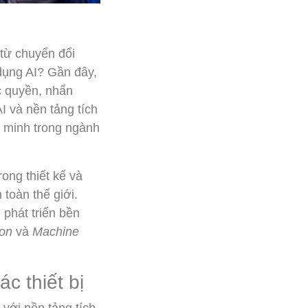
từ chuyển đổi
 dụng AI? Gần đây,
c quyền, nhấn
 và nền tảng tích
g minh trong ngành
ong thiết kế và
toàn thế giới.
phát triển bền
ion
và
Machine
c thiết bị