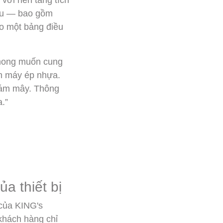
với nền tảng tích
hau — bao gồm
ào một bảng điều
 mong muốn cung
nh máy ép nhựa.
 đám mây. Thông
a.”
a thiết bị
 của KING's
 khách hàng chỉ