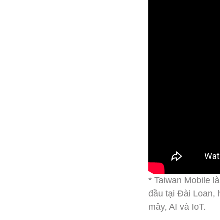
* Taiwan Mobile l
đầu tại Đài Loan,
mây, AI và IoT.