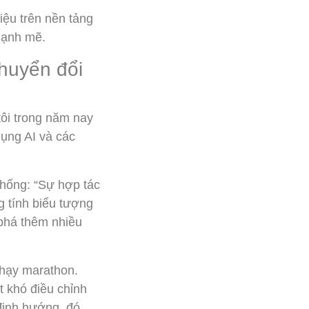
iệu trên nền tảng
mạnh mẽ.
huyển đổi
tôi trong năm nay
ụng AI và các
thống: “Sự hợp tác
 tính biểu tượng
 phá thêm nhiều
chạy marathon.
t khó điều chỉnh
 định hướng, đó