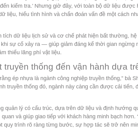
đến kiểm tra.’ Nhưng giờ đây, với toàn bộ dữ liệu được hi
dữ liệu, hiểu tình hình và chẩn đoán vấn đề một cách n
tích dữ liệu lịch sử và cơ chế phát hiện bất thường, hệ
 khi sự cố xảy ra — giúp giảm đáng kể thời gian ngừng 
m thiểu lãng phí vật liệu.
 truyền thống đến vận hành dựa trê
rằng ép nhựa là ngành công nghiệp truyền thống,” bà She
nh truyền thống đó, ngành này càng cần được cải tiến, đặ
 quản lý có cấu trúc, dựa trên dữ liệu và định hướng qu
ủ quan và giúp giao tiếp với khách hàng minh bạch hơn. 
t quy trình rõ ràng từng bước, sự hợp tác sẽ trở nên m