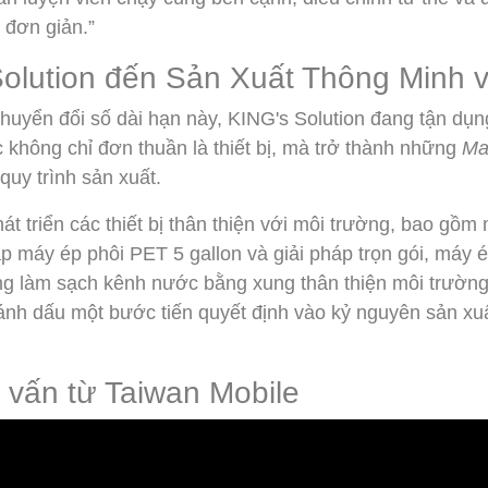
 đơn giản.”
olution đến Sản Xuất Thông Minh v
chuyển đổi số dài hạn này, KING's Solution đang tận dụn
không chỉ đơn thuần là thiết bị, mà trở thành những
Ma
quy trình sản xuất.
hát triển các thiết bị thân thiện với môi trường, bao gồ
áp máy ép phôi PET 5 gallon và giải pháp trọn gói, máy é
g làm sạch kênh nước bằng xung thân thiện môi trường.
nh dấu một bước tiến quyết định vào kỷ nguyên sản xu
vấn từ Taiwan Mobile