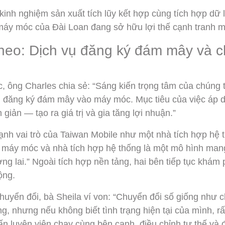
kinh nghiệm sản xuất tích lũy kết hợp cùng tích hợp dữ l
áy móc của Đài Loan đang sở hữu lợi thế cạnh tranh 
theo: Dịch vụ đăng ký đám mây và c
c, ông Charles chia sẻ: “Sáng kiến trọng tâm của chúng 
vụ đăng ký đám mây vào máy móc. Mục tiêu của việc áp d
 giản — tạo ra giá trị và gia tăng lợi nhuận.”
h vai trò của Taiwan Mobile như một nhà tích hợp hệ 
 máy móc và nhà tích hợp hệ thống là một mô hình mang
ng lai.” Ngoài tích hợp nền tảng, hai bên tiếp tục khám
ộng.
chuyển đổi, bà Sheila ví von: “Chuyển đổi số giống như 
ng, nhưng nếu không biết tình trạng hiện tại của mình, rấ
ấn luyện viên chạy cùng bên cạnh, điều chỉnh tư thế và