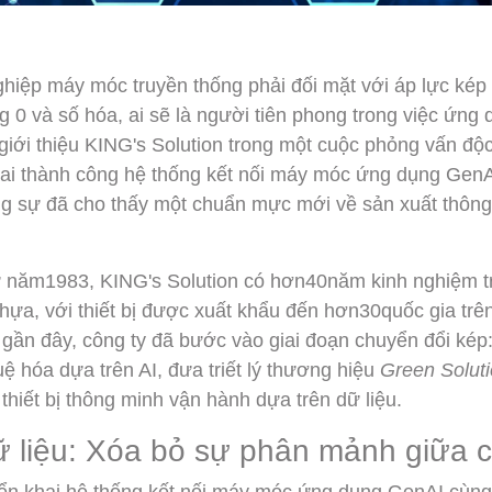
hiệp máy móc truyền thống phải đối mặt với áp lực kép 
g 0 và số hóa, ai sẽ là người tiên phong trong việc ứng
giới thiệu KING's Solution trong một cuộc phỏng vấn độ
hai thành công hệ thống kết nối máy móc ứng dụng GenAI
ng sự đã cho thấy một chuẩn mực mới về sản xuất thôn
 năm1983, KING's Solution có hơn40năm kinh nghiệm tr
ựa, với thiết bị được xuất khẩu đến hơn30quốc gia trên 
ần đây, công ty đã bước vào giai đoạn chuyển đổi kép: 
uệ hóa dựa trên AI, đưa triết lý thương hiệu
Green Solut
thiết bị thông minh vận hành dựa trên dữ liệu.
 liệu: Xóa bỏ sự phân mảnh giữa cá