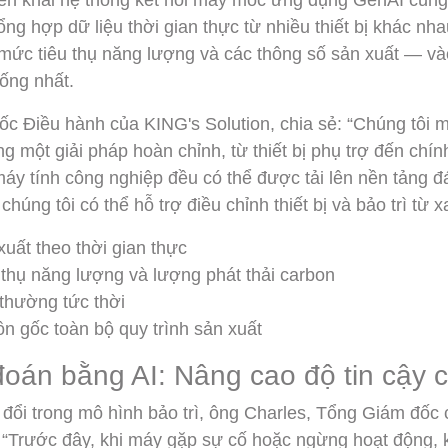
iển khai hệ thống kết nối máy móc ứng dụng GenAI cùng 
tổng hợp dữ liệu thời gian thực từ nhiều thiết bị khác n
, mức tiêu thụ năng lượng và các thông số sản xuất — v
hống nhất.
ốc Điều hành của KING's Solution, chia sẻ: “Chúng tôi
g một giải pháp hoàn chỉnh, từ thiết bị phụ trợ đến chí
 máy tính công nghiệp đều có thể được tải lên nền tảng
húng tôi có thể hỗ trợ điều chỉnh thiết bị và bảo trì từ x
uất theo thời gian thực
 thụ năng lượng và lượng phát thải carbon
thường tức thời
ồn gốc toàn bộ quy trình sản xuất
đoán bằng AI: Nâng cao độ tin cậy củ
y đổi trong mô hình bảo trì, ông Charles, Tổng Giám đốc
t: “Trước đây, khi máy gặp sự cố hoặc ngừng hoạt động,