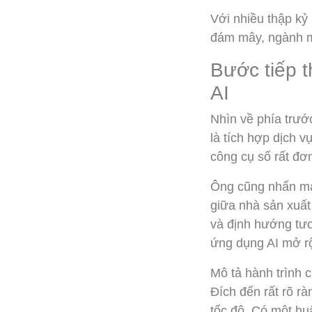
Với nhiều thập kỷ 
đám mây, ngành m
Bước tiếp 
AI
Nhìn về phía trướ
là tích hợp dịch 
công cụ số rất đơn
Ông cũng nhấn mạn
giữa nhà sản xuất
và định hướng tươ
ứng dụng AI mở r
Mô tả hành trình 
Đích đến rất rõ rà
tốc độ. Có một hu