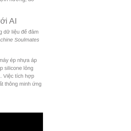
ới AI
g dữ liệu để đảm
chine Soulmates
m máy ép nhựa áp
p silicone lỏng
 Việc tích hợp
ất thông minh ứng