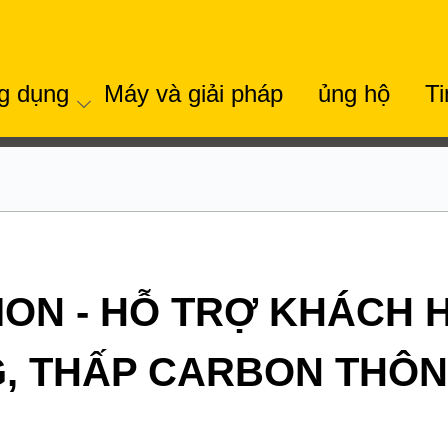
g dụng
Máy và giải pháp
ủng hộ
Ti
ION - HỖ TRỢ KHÁCH 
, THẤP CARBON THÔN