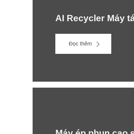
AI Recycler Máy t
Đọc thêm
Máy ép phun cao s