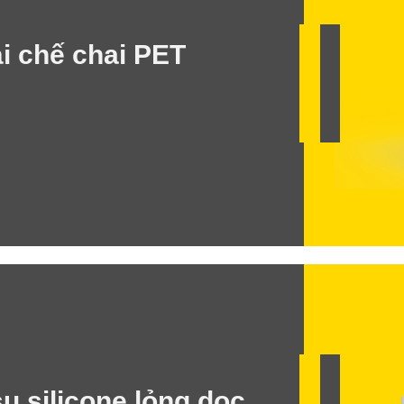
ái chế chai PET
u silicone lỏng dọc