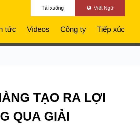
Tải xuống
Việt Ngữ
n tức
Videos
Công ty
Tiếp xúc
HÀNG TẠO RA LỢI
G QUA GIẢI