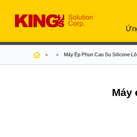
Ứn
Máy Ép Phun Cao Su Silicone L
Máy 