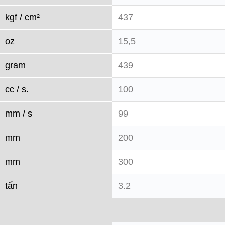
kgf / cm²
437
oz
15,5
gram
439
cc / s.
100
mm / s
99
mm
200
mm
300
tấn
3.2