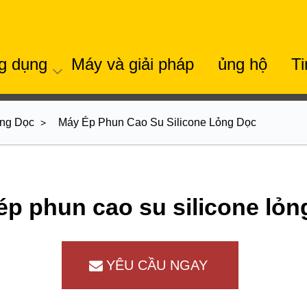
g dụng
Máy và giải pháp
ủng hộ
Ti
ỏng Dọc
Máy Ép Phun Cao Su Silicone Lỏng Dọc
ép phun cao su silicone lỏn
YÊU CẦU NGAY