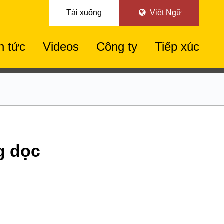
Tải xuống
Việt Ngữ
n tức
Videos
Công ty
Tiếp xúc
g dọc