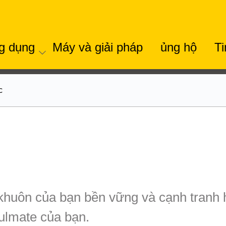
g dụng
Máy và giải pháp
ủng hộ
Ti
c
 khuôn của bạn bền vững và cạnh tranh 
lmate của bạn.