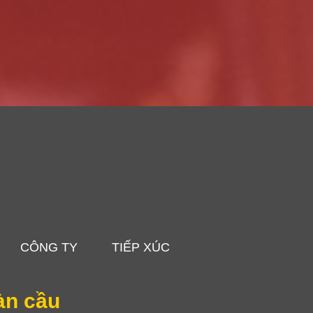
CÔNG TY
TIẾP XÚC
àn cầu