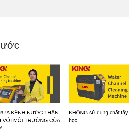
nước
RỬA KÊNH NƯỚC THÂN
KHÔNG sử dụng chất tẩy
N VỚI MÔI TRƯỜNG CỦA
học
'