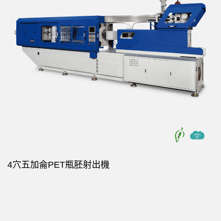
4穴五加侖PET瓶胚射出機