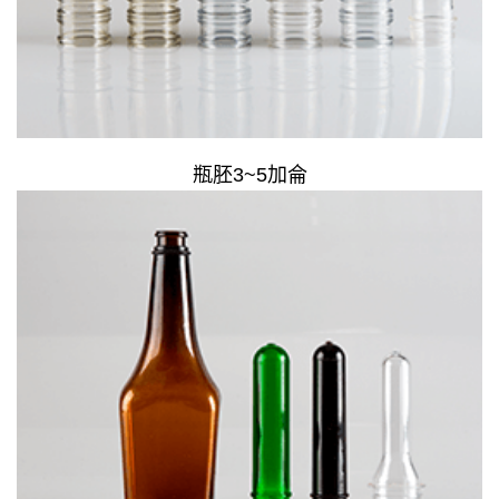
瓶胚3~5加侖