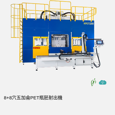
8+8穴五加侖PET瓶胚射出機