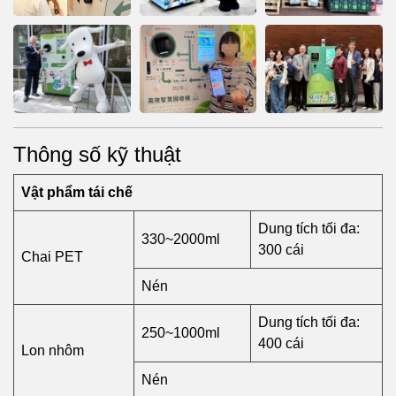
Thông số kỹ thuật
Vật phẩm tái chế
Dung tích tối đa:
330~2000ml
300 cái
Chai PET
Nén
Dung tích tối đa:
250~1000ml
400 cái
Lon nhôm
Nén