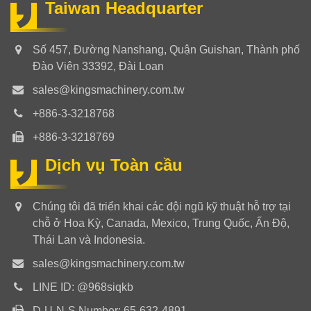
Taiwan Headquarter
Số 457, Đường Nanshang, Quận Guishan, Thành phố
Đào Viên 33392, Đài Loan
sales@kingsmachinery.com.tw
+886-3-3218768
+886-3-3218769
Dịch vụ Toàn cầu
Chúng tôi đã triển khai các đội ngũ kỹ thuật hỗ trợ tại
chỗ ở Hoa Kỳ, Canada, Mexico, Trung Quốc, Ấn Độ,
Thái Lan và Indonesia.
sales@kingsmachinery.com.tw
LINE ID: @968siqkb
D-U-N-S Number: 65-632-4891