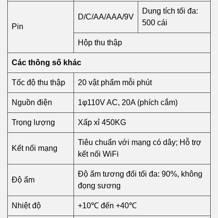
Dung tích tối đa:
D/C/AA/AAA/9V
500 cái
Pin
Hộp thu thập
Các thông số khác
Tốc độ thu thập
20 vật phẩm mỗi phút
Nguồn điện
1φ110V AC, 20A (phích cắm)
Trọng lượng
Xấp xỉ 450KG
Tiêu chuẩn với mạng có dây; Hỗ trợ
Kết nối mạng
kết nối WiFi
Độ ẩm tương đối tối đa: 90%, không
Độ ẩm
đọng sương
Nhiệt độ
+10℃ đến +40℃