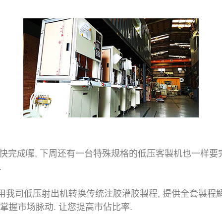
快完成囉, 下周还有一台特殊规格的低压客製机也一样要完
.
使用我司低压射出机转换传统注胶灌胶製程, 提供全套製程解
, 掌握市场脉动. 让您提高市佔比率.