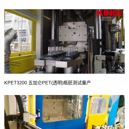
KPET3200 五加仑PET(透明)瓶胚测试量产