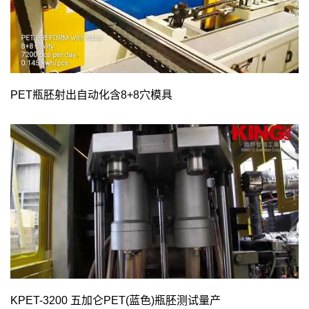
PET瓶胚射出自动化含8+8穴模具
KPET-3200 五加仑PET(蓝色)瓶胚测试量产