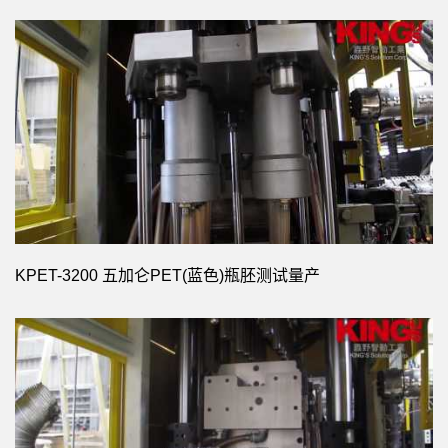
KPET-3200 五加仑PET(蓝色)瓶胚测试量产