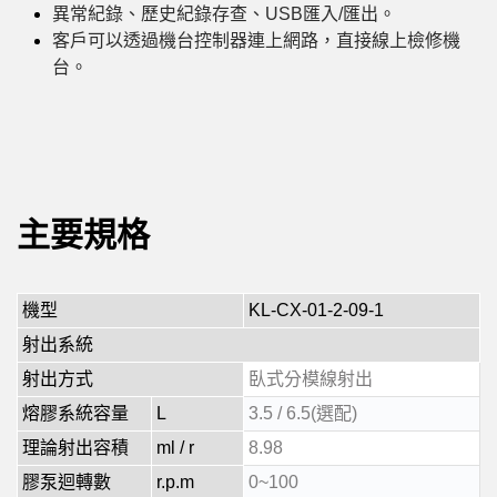
異常紀錄、歷史紀錄存查、USB匯入/匯出。
客戶可以透過機台控制器連上網路，直接線上檢修機
台。
主要規格
機型
KL-CX-01-2-09-1
射出系統
射出方式
臥式分模線射出
熔膠系統容量
L
3.5 / 6.5(選配)
理論射出容積
ml / r
8.98
膠泵迴轉數
r.p.m
0~100