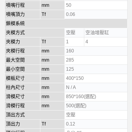
噴嘴行程
mm
50
噴嘴頂力
Tf
0.06
鎖模系統
夾模方式
空壓
空油增壓缸
夾模力
Tf
1
4
夾模行程
mm
160
最大空間
mm
285
最小空間
mm
125
模板尺寸
mm
400*150
柱內尺寸
mm
N / A
滑模尺寸
mm
850*160(選配)
滑模行程
mm
500(選配)
頂出方式
空壓
頂出力
Tf
0.12