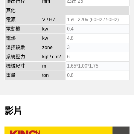
頂出行程
mm
凸出 25
其他
電源
V / HZ
1 ø - 220v (60Hz / 50Hz)
電動機
kw
0.4
電熱
kw
4.8
溫控段數
zone
3
系統壓力
kgf / cm2
6
機械尺寸
m
1.65*1.00*1.75
重量
ton
0.8
影片