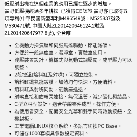
低壓射出機在這個產業的應用已經在逐步的增加。
鑫野低壓機經過多年耕耘, 已獲得CE認證!鑫野亦已取得五
項專利(中華民國新型專利M496549號，M525837號及
M530471號, 中國大陸ZL201420646124.2號及
ZL201420647977.8號), 全台唯一
全機動力採氣壓和伺服馬達驅動，節能減碳。
方便於一般無塵室，潔淨室，實驗室使用。
洩壓裝置設計，機械式與氣動式調壓閥，成型壓力可以
調整。
2段控溫(熔料缸及射嘴)，可獨立控制。
熔料缸鐵氟龍鍍膜，加熱均勻快速，方便清料。
熔料缸與射嘴同動，氣動座進退。
射嘴直接和齒輪泵連接、無保溫管，減少碳化與結晶。
C型立柱型設計，適合帶線零件成型，操作方便。
為使用者安全，配備安全光幕和雙手同時啟動按鈕、全
機封板。
工業電腦LINUX核心系統，多語言切換PC Base。
可儲存1000套模具參數設定資料。