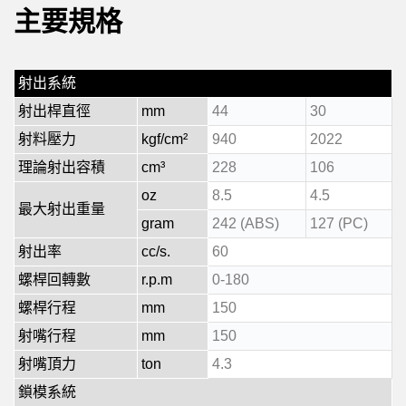
主要規格
射出系統
射出桿直徑
mm
44
30
射料壓力
kgf/cm²
940
2022
理論射出容積
cm³
228
106
oz
8.5
4.5
最大射出重量
gram
242 (ABS)
127 (PC)
射出率
cc/s.
60
螺桿回轉數
r.p.m
0-180
螺桿行程
mm
150
射嘴行程
mm
150
射嘴頂力
ton
4.3
鎖模系統